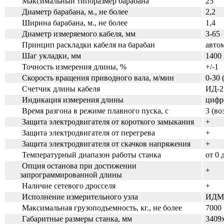
Максимальный типоразмер барабана
25
Диаметр барабана, м., не более
2,2
Ширина барабана, м., не более
1,4
Диаметр измеряемого кабеля, мм
3-65
Принцип раскладки кабеля на барабан
авто
Шаг укладки, мм
1400
Точность измерения длины, %
+/-1
Скорость вращения приводного вала, м/мин
0-30 
Счетчик длины кабеля
ИД-2 
Индикация измерения длины
цифр
Время разгона в режиме плавного пуска, с
3 (во
Защита электродвигателя от короткого замыкания
+
Защита электродвигателя от перегрева
+
Защита электродвигателя от скачков
напряжения
+
Температурный диапазон работы станка
от 0 
Опция останова при достижении
+
запрограммированной длины
Наличие сетевого дросселя
+
Исполнение измерительного узла
ИДМ
Максимальная грузоподъемность, кг., не более
7000
Габаритные размеры станка, мм
3409