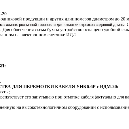
-20
дниковой продукции и других длинномеров диаметром до 20 мм.
 магазинах розничной тороговли для отмотки отрезков заданной длины
. 
е. Для облегчения съема бухты устройство оснащено удобной ск
ванном на электронном счетчике ИД-2.
Я:
.
А ДЛЯ ПЕРЕМОТКИ КАБЕЛЯ УНК6-6Р с ИДМ-20:
ухты;
препятствует его запутываю при отмотке кабеля (актуально для
лненную на высокотехнологичном оборудовании с использовани