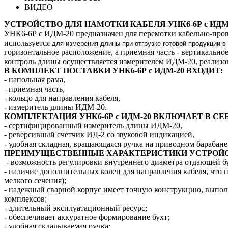
ВИДЕО
УСТРОЙСТВО ДЛЯ НАМОТКИ КАБЕЛЯ УНК6-6Р с ИДМ
УНК6-6Р с ИДМ-20 предназначен для перемотки кабельно-прово
для измерения длины при отгрузке готовой продукции в
используется
горизонтальное расположение, а приемная часть - вертикально
контроль длины осуществляется измерителем ИДМ-20, реализо
В КОМПЛЕКТ ПОСТАВКИ УНК6-6Р с ИДМ-20 ВХОДИТ:
- напольная рама,
- приемная часть,
- кольцо для направления кабеля,
- измеритель длины ИДМ-20.
КОМПЛЕКТАЦИЯ УНК6-6Р с ИДМ-20 ВКЛЮЧАЕТ В СЕБ
- сертифицированный измеритель длины ИДМ-20,
- реверсивный счетчик ИД-2 со звуковой индикацией,
- удобная складная, вращающаяся ручка на приводном барабане
ПРЕИМУЩЕСТВЕННЫЕ ХАРАКТЕРИСТИКИ УСТРОЙСТВ
- возможность регулировки внутреннего диаметра отдающей б
- наличие дополнительных колец для направления кабеля, что 
мелкого сечения);
- надежный сварной корпус имеет точную конструкцию, выпо
комплексов;
- длительный эксплуатационный ресурс;
- обеспечивает аккуратное формирование бухт;
- удобная складываемая ручка;