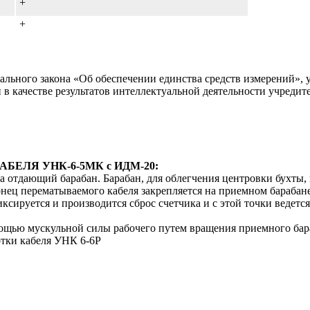
+
+
льного закона «Об обеспечении единства средств измерений», у
н в качестве результатов интеллектуальной деятельности учреди
ЕЛЯ УНК-6-5МК с ИДМ-20:
на отдающий барабан. Барабан, для облегчения центровки бухты
ец перематываемого кабеля закрепляется на приемном барабане.
ксируется и производится сброс счетчика и с этой точки ведетс
мощью мускульной силы рабочего путем вращения приемного бар
отки кабеля УНК 6-6Р