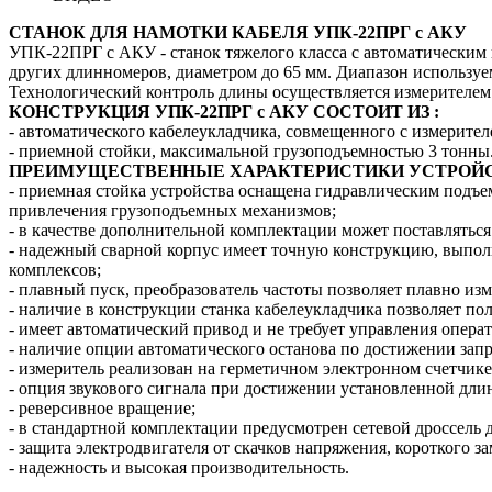
СТАНОК ДЛЯ НАМОТКИ КАБЕЛЯ УПК-22ПРГ с АКУ
УПК-22ПРГ с АКУ - станок тяжелого класса с автоматическим
других длинномеров, диаметром до 65 мм. Диапазон используем
Технологический контроль длины осуществляется измерителем
КОНСТРУКЦИЯ
УПК-22ПРГ с АКУ
СОСТОИТ ИЗ
:
- автоматического кабелеукладчика, совмещенного с измерит
- приемной стойки, максимальной грузоподъемностью 3 тонны
ПРЕИМУЩЕСТВЕННЫЕ ХАРАКТЕРИСТИКИ УСТРОЙС
- приемная стойка устройства оснащена гидравлическим подъем
привлечения грузоподъемных механизмов;
- в качестве дополнительной комплектации может поставляться
- надежный сварной корпус имеет точную конструкцию, выпо
комплексов;
- плавный пуск, преобразователь частоты позволяет плавно изм
- наличие в конструкции станка кабелеукладчика позволяет по
- имеет автоматический привод и не требует управления опера
- наличие опции автоматического останова по достижении за
- измеритель реализован на герметичном электронном счетчик
- опция звукового сигнала при достижении установленной дли
- реверсивное вращение;
- в стандартной комплектации предусмотрен сетевой дроссель 
- защита электродвигателя от скачков напряжения, короткого з
- надежность и высокая производительность.