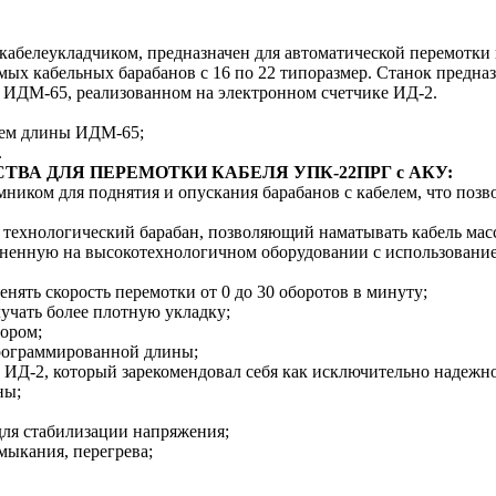
 кабелеукладчиком, предназначен для автоматической перемотк
ых кабельных барабанов с 16 по 22 типоразмер. Станок предназн
 ИДМ-65, реализованном на электронном счетчике ИД-2.
елем длины ИДМ-65;
.
ТВА ДЛЯ ПЕРЕМОТКИ КАБЕЛЯ
УПК-22ПРГ с АКУ
:
ником для поднятия и опускания барабанов с кабелем, что позво
 технологический барабан, позволяющий наматывать кабель масс
лненную на высокотехнологичном оборудовании с использовани
енять скорость перемотки от 0 до 30 оборотов в минуту;
лучать более плотную укладку;
тором;
программированной длины;
е ИД-2, который зарекомендовал себя как исключительно надежн
ны;
для стабилизации напряжения;
амыкания, перегрева;