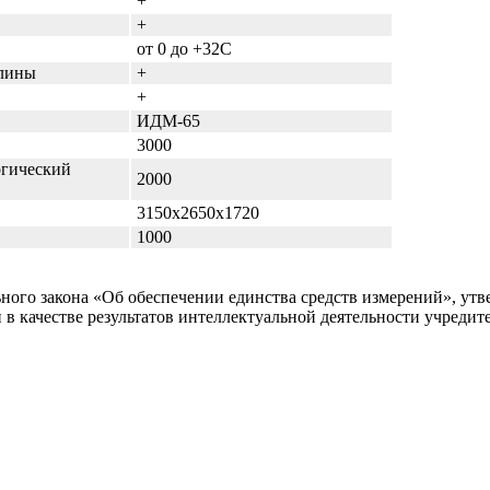
+
+
от 0 до +32С
длины
+
+
ИДМ-65
3000
огический
2000
3150х2650х1720
1000
ого закона «Об обеспечении единства средств измерений», утве
н в качестве результатов интеллектуальной деятельности учреди